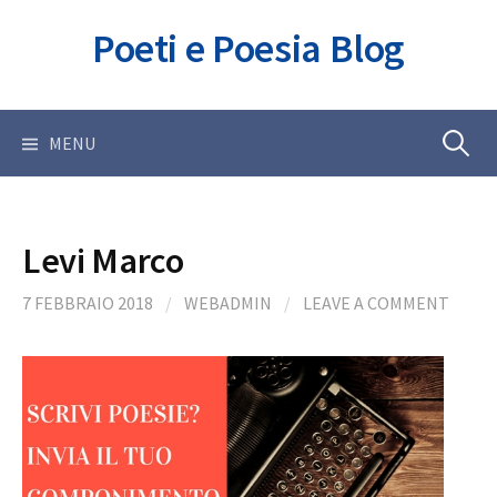
Skip
Poeti e Poesia Blog
to
content
Ricerca
MENU
per:
Levi Marco
7 FEBBRAIO 2018
/
WEBADMIN
/
LEAVE A COMMENT