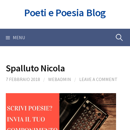
Skip
Poeti e Poesia Blog
to
content
Ricerca
MENU
per:
Spalluto Nicola
7 FEBBRAIO 2018
/
WEBADMIN
/
LEAVE A COMMENT