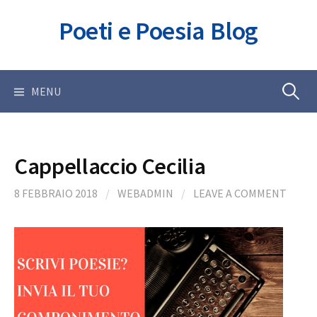
Skip
Poeti e Poesia Blog
to
content
Ricerca
MENU
per:
Cappellaccio Cecilia
8 FEBBRAIO 2018
/
WEBADMIN
/
LEAVE A COMMENT