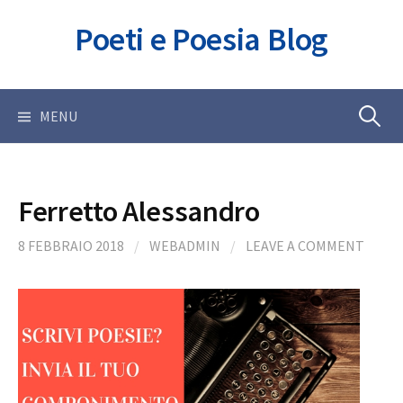
Skip
Poeti e Poesia Blog
to
content
Ricerca
MENU
per:
Ferretto Alessandro
8 FEBBRAIO 2018
/
WEBADMIN
/
LEAVE A COMMENT