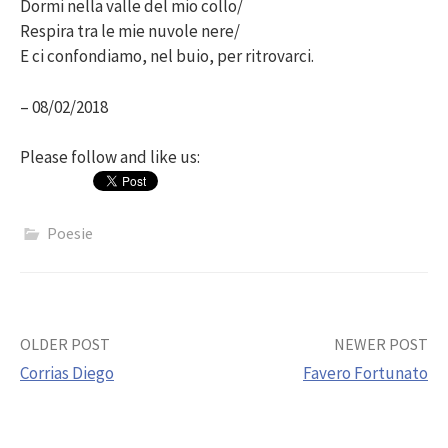
Dormi nella valle del mio collo/
Respira tra le mie nuvole nere/
E ci confondiamo, nel buio, per ritrovarci.
– 08/02/2018
Please follow and like us:
Poesie
Post
OLDER POST
NEWER POST
Corrias Diego
Favero Fortunato
navigation