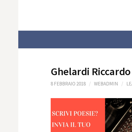
Skip
to
content
Ghelardi Riccardo
8 FEBBRAIO 2018
/
WEBADMIN
/
LE