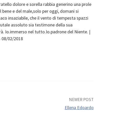
fratello dolore e sorella rabbia generino una prole
l bene e del male,solo per oggi, domani si
aco insaziabile, che il vento di tempesta spazzi
il brutale assoluto sia testimone della sua
à. Io.immerso nel tutto.Io.padrone del Niente. |
– 08/02/2018
NEWER POST
Ellena Edoardo