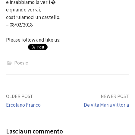
e insabbiamo la verit�
e quando vorrai,
costruiamoci un castello.
– 08/02/2018
Please follow and like us:
Poesie
Post
OLDER POST
NEWER POST
Ercolano Franco
De Vita Maria Vittoria
navigation
Lascia un commento