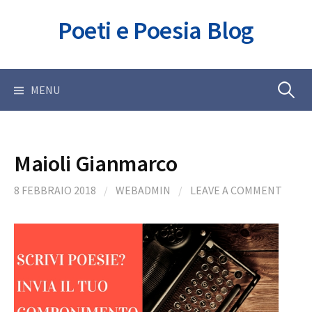
Skip
Poeti e Poesia Blog
to
content
Ricerca
MENU
per:
Maioli Gianmarco
8 FEBBRAIO 2018
/
WEBADMIN
/
LEAVE A COMMENT