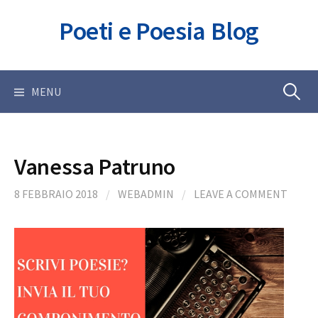
Skip
Poeti e Poesia Blog
to
content
Ricerca
MENU
per:
Vanessa Patruno
8 FEBBRAIO 2018
/
WEBADMIN
/
LEAVE A COMMENT