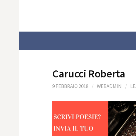
Skip
to
content
Carucci Roberta
9 FEBBRAIO 2018
/
WEBADMIN
/
LE