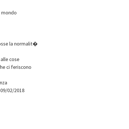
il mondo
osse la normalit�
 alle cose
he ci feriscono
anza
 09/02/2018