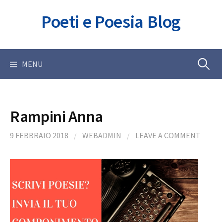
Skip
Poeti e Poesia Blog
to
content
Ricerca
MENU
per:
Rampini Anna
9 FEBBRAIO 2018
/
WEBADMIN
/
LEAVE A COMMENT