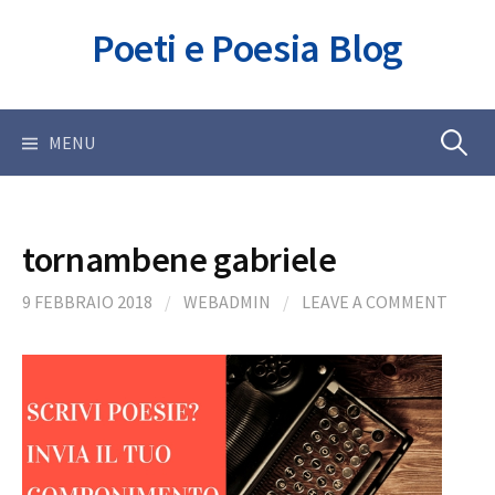
Skip
Poeti e Poesia Blog
to
content
Ricerca
MENU
per:
tornambene gabriele
9 FEBBRAIO 2018
/
WEBADMIN
/
LEAVE A COMMENT