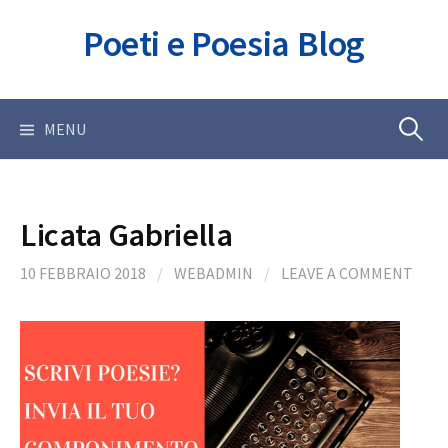
Skip
Poeti e Poesia Blog
to
content
Ricerca
MENU
per:
Licata Gabriella
10 FEBBRAIO 2018
/
WEBADMIN
/
LEAVE A COMMENT