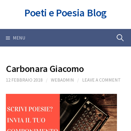
Skip
Poeti e Poesia Blog
to
content
Ricerca
MENU
per:
Carbonara Giacomo
12 FEBBRAIO 2018
/
WEBADMIN
/
LEAVE A COMMENT