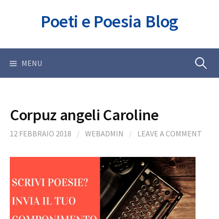
Skip
Poeti e Poesia Blog
to
content
Ricerca
MENU
per:
Corpuz angeli Caroline
12 FEBBRAIO 2018
/
WEBADMIN
/
LEAVE A COMMENT