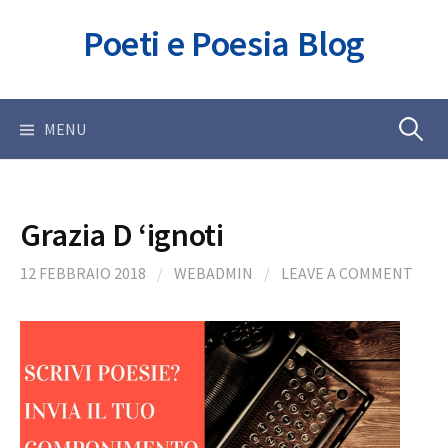
Skip
Poeti e Poesia Blog
to
content
Ricerca
MENU
per:
Grazia D ‘ignoti
12 FEBBRAIO 2018
/
WEBADMIN
/
LEAVE A COMMENT