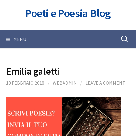
Skip
Poeti e Poesia Blog
to
content
Ricerca
MENU
per:
Emilia galetti
13 FEBBRAIO 2018
/
WEBADMIN
/
LEAVE A COMMENT