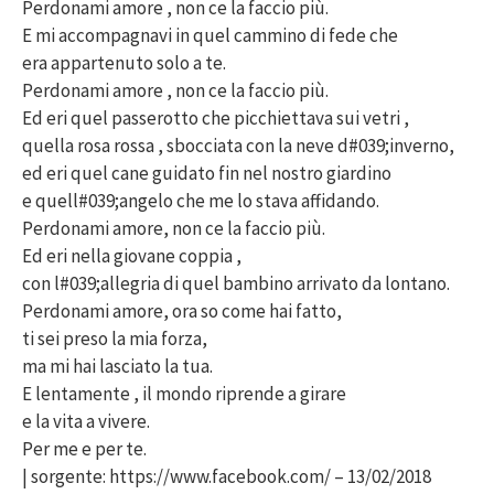
Perdonami amore , non ce la faccio più.
E mi accompagnavi in quel cammino di fede che
era appartenuto solo a te.
Perdonami amore , non ce la faccio più.
Ed eri quel passerotto che picchiettava sui vetri ,
quella rosa rossa , sbocciata con la neve d#039;inverno,
ed eri quel cane guidato fin nel nostro giardino
e quell#039;angelo che me lo stava affidando.
Perdonami amore, non ce la faccio più.
Ed eri nella giovane coppia ,
con l#039;allegria di quel bambino arrivato da lontano.
Perdonami amore, ora so come hai fatto,
ti sei preso la mia forza,
ma mi hai lasciato la tua.
E lentamente , il mondo riprende a girare
e la vita a vivere.
Per me e per te.
| sorgente: https://www.facebook.com/ – 13/02/2018