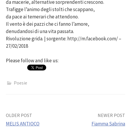
da macerie, alternative sorprendenti crescono.
Trafigge l’animo degli stolti che scappano,
da pace ai temerari che attendono.
Il vento è dei pazzi che ci fanno l’amore,
denudandosi di una vita passata.
Rivoluzione grida. | sorgente: http://m.facebook.com/ –
27/02/2018
Please follow and like us:
Poesie
Post
OLDER POST
NEWER POST
MELIS ANTIOCO
Fiamma Sabrina