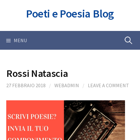
Skip
Poeti e Poesia Blog
to
content
Ricerca
MENU
per:
Rossi Natascia
27 FEBBRAIO 2018
/
WEBADMIN
/
LEAVE A COMMENT