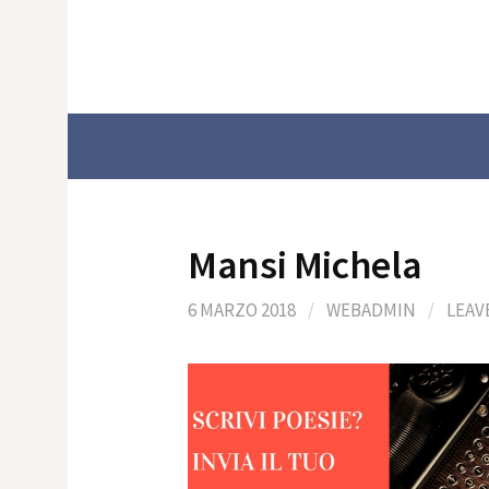
Skip
to
content
Mansi Michela
6 MARZO 2018
/
WEBADMIN
/
LEAV