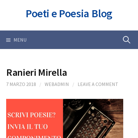
Skip
Poeti e Poesia Blog
to
content
Ricerca
MENU
per:
Ranieri Mirella
7 MARZO 2018
/
WEBADMIN
/
LEAVE A COMMENT