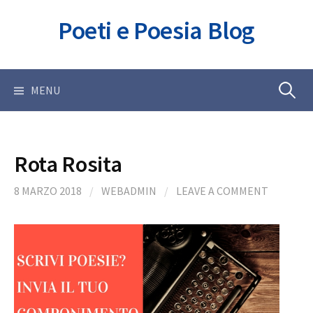
Skip
Poeti e Poesia Blog
to
content
Ricerca
MENU
per:
Rota Rosita
8 MARZO 2018
/
WEBADMIN
/
LEAVE A COMMENT