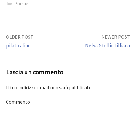
Poesie
Post
OLDER POST
NEWER POST
pilato aline
Nelva Stellio Lilliana
navigation
Lascia un commento
Il tuo indirizzo email non sarà pubblicato.
Commento