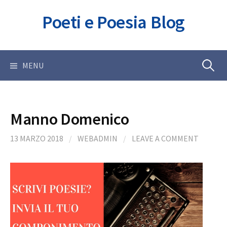
Skip
Poeti e Poesia Blog
to
content
Ricerca
MENU
per:
Manno Domenico
13 MARZO 2018
/
WEBADMIN
/
LEAVE A COMMENT