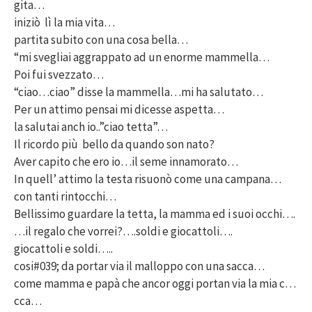
gita…
iniziò lì la mia vita…
partita subito con una cosa bella…
“mi svegliai aggrappato ad un enorme mammella…
Poi fui svezzato…
“ciao…ciao” disse la mammella…mi ha salutato…
Per un attimo pensai mi dicesse aspetta…
la salutai anch io..”ciao tetta”…
Il ricordo più bello da quando son nato?
Aver capito che ero io…il seme innamorato…
In quell’ attimo la testa risuonò come una campana…
con tanti rintocchi…
Bellissimo guardare la tetta, la mamma ed i suoi occhi….
…il regalo che vorrei?….soldi e giocattoli….
giocattoli e soldi…..
cosi#039; da portar via il malloppo con una sacca…
come mamma e papà che ancor oggi portan via la mia c…
cca…