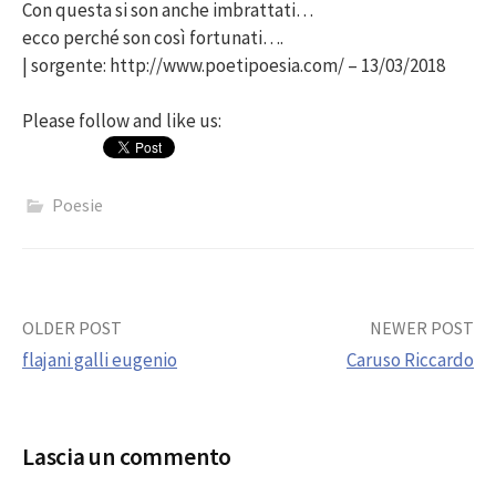
Con questa si son anche imbrattati…
ecco perché son così fortunati….
| sorgente: http://www.poetipoesia.com/ – 13/03/2018
Please follow and like us:
Poesie
Post
OLDER POST
NEWER POST
flajani galli eugenio
Caruso Riccardo
navigation
Lascia un commento