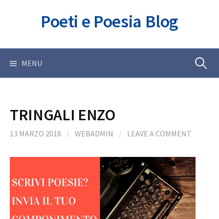
Skip
Poeti e Poesia Blog
to
content
Ricerca
MENU
per:
TRINGALI ENZO
13 MARZO 2018
/
WEBADMIN
/
LEAVE A COMMENT