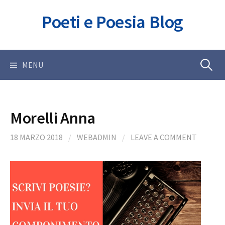
Skip
Poeti e Poesia Blog
to
content
Ricerca
MENU
per:
Morelli Anna
18 MARZO 2018
/
WEBADMIN
/
LEAVE A COMMENT