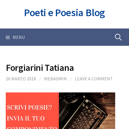
Skip
Poeti e Poesia Blog
to
content
Ricerca
MENU
per:
Forgiarini Tatiana
26 MARZO 2018
/
WEBADMIN
/
LEAVE A COMMENT