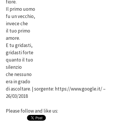
fiore.
Il primo uomo
fu un vecchio,
invece che
il tuo primo
amore.
E tu gridasti,
gridasti forte
quanto il tuo
silenzio
che nessuno
era in grado
di ascoltare. | sorgente: https://www.google.it/ –
26/03/2018
Please follow and like us: