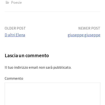
Poesie
Post
OLDER POST
NEWER POST
D altri Elena
giuseppe giuseppe
navigation
Lascia un commento
Il tuo indirizzo email non sarà pubblicato.
Commento