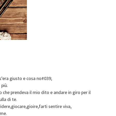
s’era giusto e cosa no#039;
 più.
 che prendeva il mio dito e andare in giro per il
la di te.
dere,giocare,gioire,farti sentire viva,
eme.