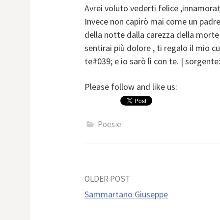
Avrei voluto vederti felice ,innamora
Invece non capirò mai come un padre p
della notte dalla carezza della mort
sentirai più dolore , ti regalo il mio 
te#039; e io sarò lì con te. | sorgen
Please follow and like us:
Poesie
Post
OLDER POST
Sammartano Giuseppe
navigation