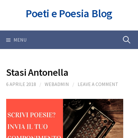
Skip
Poeti e Poesia Blog
to
content
Ricerca
MENU
per:
Stasi Antonella
6 APRILE 2018
/
WEBADMIN
/
LEAVE A COMMENT