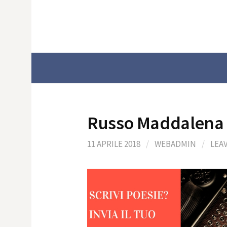
Skip
to
content
Russo Maddalena
11 APRILE 2018
/
WEBADMIN
/
LEA