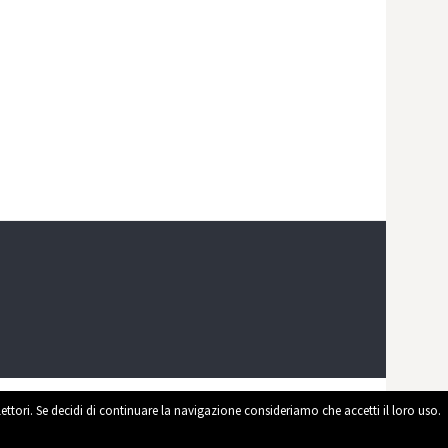
 lettori. Se decidi di continuare la navigazione consideriamo che accetti il loro uso.
ed by
WordPress
|
Theme by
Themehaus