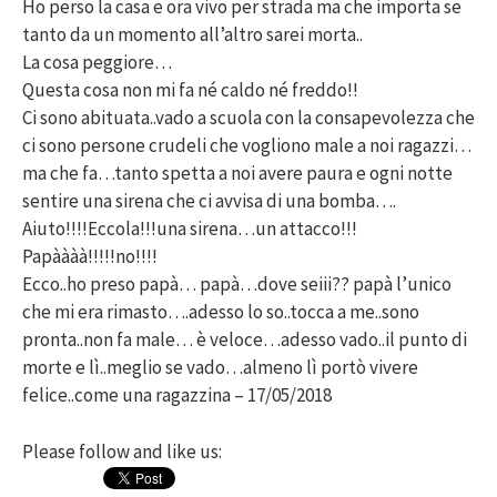
Ho perso la casa e ora vivo per strada ma che importa se
tanto da un momento all’altro sarei morta..
La cosa peggiore…
Questa cosa non mi fa né caldo né freddo!!
Ci sono abituata..vado a scuola con la consapevolezza che
ci sono persone crudeli che vogliono male a noi ragazzi…
ma che fa…tanto spetta a noi avere paura e ogni notte
sentire una sirena che ci avvisa di una bomba….
Aiuto!!!!Eccola!!!una sirena…un attacco!!!
Papàààà!!!!!no!!!!
Ecco..ho preso papà… papà…dove seiii?? papà l’unico
che mi era rimasto….adesso lo so..tocca a me..sono
pronta..non fa male… è veloce…adesso vado..il punto di
morte e lì..meglio se vado…almeno lì portò vivere
felice..come una ragazzina – 17/05/2018
Please follow and like us: