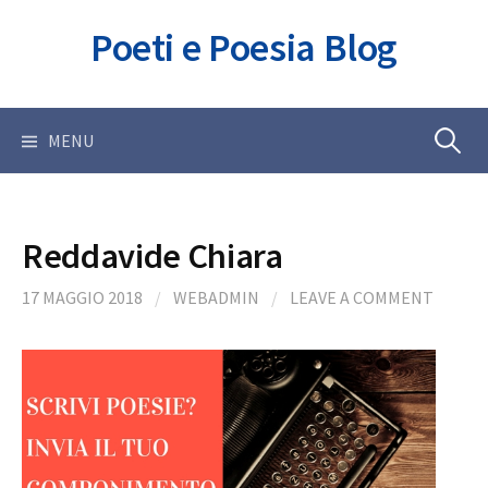
Skip
Poeti e Poesia Blog
to
content
Ricerca
MENU
per:
Reddavide Chiara
17 MAGGIO 2018
/
WEBADMIN
/
LEAVE A COMMENT