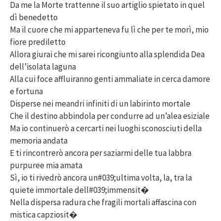
Da me la Morte trattenne il suo artiglio spietato in quel
dì benedetto
Ma il cuore che mi apparteneva fu lì che per te morì, mio
fiore prediletto
Allora giurai che mi sarei ricongiunto alla splendida Dea
dell’isolata laguna
Alla cui foce affluiranno genti ammaliate in cerca damore
e fortuna
Disperse nei meandri infiniti di un labirinto mortale
Che il destino abbindola per condurre ad un’alea esiziale
Ma io continuerò a cercarti nei luoghi sconosciuti della
memoria andata
E ti rincontrerò ancora per saziarmi delle tua labbra
purpuree mia amata
Sì, io ti rivedrò ancora un#039;ultima volta, la, tra la
quiete immortale dell#039;immensit�
Nella dispersa radura che fragili mortali affascina con
mistica capziosit�