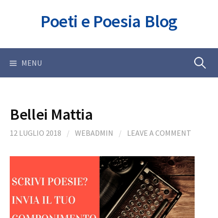
Skip
Poeti e Poesia Blog
to
content
Ricerca
MENU
per:
Bellei Mattia
12 LUGLIO 2018
/
WEBADMIN
/
LEAVE A COMMENT