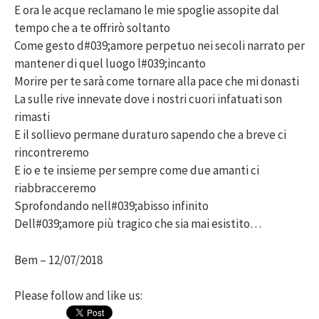
E ora le acque reclamano le mie spoglie assopite dal
tempo che a te offrirò soltanto
Come gesto d#039;amore perpetuo nei secoli narrato per
mantener di quel luogo l#039;incanto
Morire per te sarà come tornare alla pace che mi donasti
La sulle rive innevate dove i nostri cuori infatuati son
rimasti
E il sollievo permane duraturo sapendo che a breve ci
rincontreremo
E io e te insieme per sempre come due amanti ci
riabbracceremo
Sprofondando nell#039;abisso infinito
Dell#039;amore più tragico che sia mai esistito…
Bem – 12/07/2018
Please follow and like us: