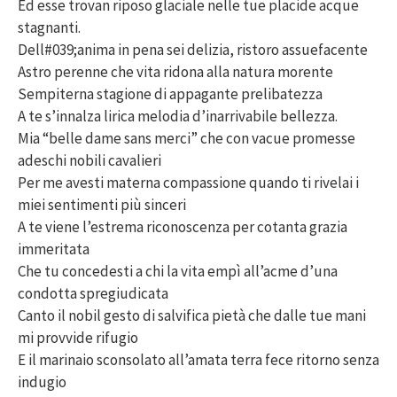
Ed esse trovan riposo glaciale nelle tue placide acque
stagnanti.
Dell#039;anima in pena sei delizia, ristoro assuefacente
Astro perenne che vita ridona alla natura morente
Sempiterna stagione di appagante prelibatezza
A te s’innalza lirica melodia d’inarrivabile bellezza.
Mia “belle dame sans merci” che con vacue promesse
adeschi nobili cavalieri
Per me avesti materna compassione quando ti rivelai i
miei sentimenti più sinceri
A te viene l’estrema riconoscenza per cotanta grazia
immeritata
Che tu concedesti a chi la vita empì all’acme d’una
condotta spregiudicata
Canto il nobil gesto di salvifica pietà che dalle tue mani
mi provvide rifugio
E il marinaio sconsolato all’amata terra fece ritorno senza
indugio