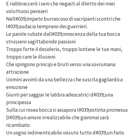
E riabbraccerò i seni che negasti al diletto dei miei
voluttuosi pensieri
Nell#039;impeto burrascoso di sacripanti scontri che
l#039;audacia temprano dei guerrieri.
Le parole rubate dall#039;innocenza della tua bocca
strussero sagittabonde passioni
Troppo forte il desiderio, troppo lontane le tue mani,
troppo care le illusioni
Che spingono principi e bruti verso una sovrumana
attrazione
Uomini avvinti da una bellezza che suscita gagliardica
emozione
Giunti per saggiar le labbra adescatrici d#039;una
principessa
Sulla cui rosea bocca si assapora l#039;estinta promessa
D#039;un amore irrealizzabile che giammai sarà
ricambiato
Un sogno indimenticabile vissuto tutto d#039;un fiato.