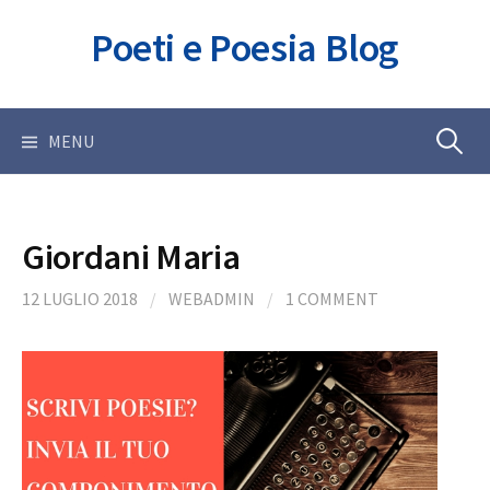
Skip
Poeti e Poesia Blog
to
content
Ricerca
MENU
per:
Giordani Maria
12 LUGLIO 2018
/
WEBADMIN
/
1 COMMENT