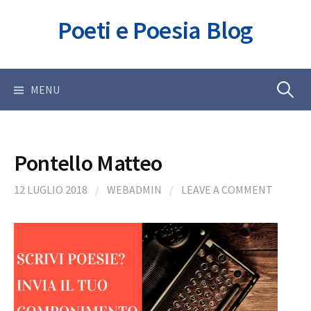
Skip
Poeti e Poesia Blog
to
content
Ricerca
MENU
per:
Pontello Matteo
12 LUGLIO 2018
/
WEBADMIN
/
LEAVE A COMMENT