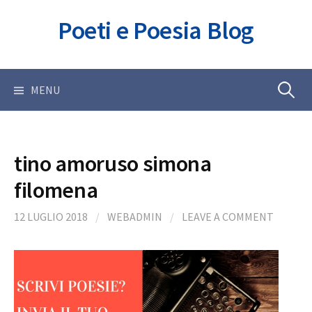
Skip
Poeti e Poesia Blog
to
content
Ricerca
MENU
per:
tino amoruso simona
filomena
12 LUGLIO 2018
/
WEBADMIN
/
LEAVE A COMMENT