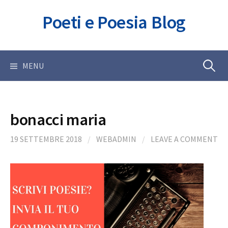
Skip
Poeti e Poesia Blog
to
content
Ricerca
MENU
per:
bonacci maria
19 SETTEMBRE 2018
/
WEBADMIN
/
LEAVE A COMMENT