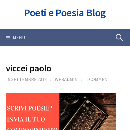
Skip
Poeti e Poesia Blog
to
content
Ricerca
MENU
per:
viccei paolo
19 SETTEMBRE 2018
/
WEBADMIN
/
1 COMMENT