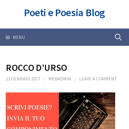
Skip
Poeti e Poesia Blog
to
content
Ricerca
MENU
per:
ROCCO D’URSO
11 GENNAIO 2017
/
WEBADMIN
/
LEAVE A COMMENT