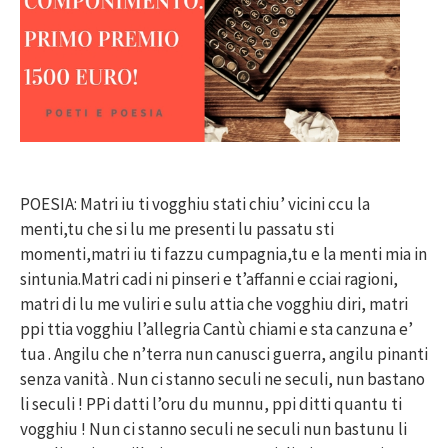
POESIA: Matri iu ti vogghiu stati chiu’ vicini ccu la
menti,tu che si lu me presenti lu passatu sti
momenti,matri iu ti fazzu cumpagnia,tu e la menti mia in
sintunia.Matri cadi ni pinseri e t’affanni e cciai ragioni,
matri di lu me vuliri e sulu attia che vogghiu diri, matri
ppi ttia vogghiu l’allegria Cantù chiami e sta canzuna e’
tua . Angilu che n’terra nun canusci guerra, angilu pinanti
senza vanità . Nun ci stanno seculi ne seculi, nun bastano
li seculi ! PPi datti l’oru du munnu, ppi ditti quantu ti
vogghiu ! Nun ci stanno seculi ne seculi nun bastunu li