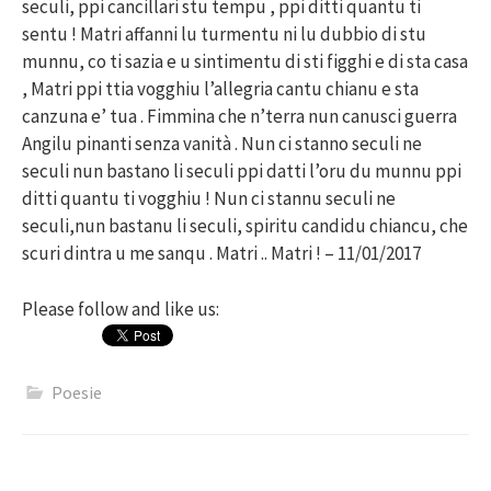
seculi, ppi cancillari stu tempu , ppi ditti quantu ti
sentu ! Matri affanni lu turmentu ni lu dubbio di stu
munnu, co ti sazia e u sintimentu di sti figghi e di sta casa
, Matri ppi ttia vogghiu l’allegria cantu chianu e sta
canzuna e’ tua . Fimmina che n’terra nun canusci guerra
Angilu pinanti senza vanità . Nun ci stanno seculi ne
seculi nun bastano li seculi ppi datti l’oru du munnu ppi
ditti quantu ti vogghiu ! Nun ci stannu seculi ne
seculi,nun bastanu li seculi, spiritu candidu chiancu, che
scuri dintra u me sanqu . Matri .. Matri ! – 11/01/2017
Please follow and like us:
Poesie