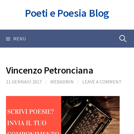
Skip
Poeti e Poesia Blog
to
content
Ricerca
MENU
per:
Vincenzo Petronciana
11 GENNAIO 2017
/
WEBADMIN
/
LEAVE A COMMENT