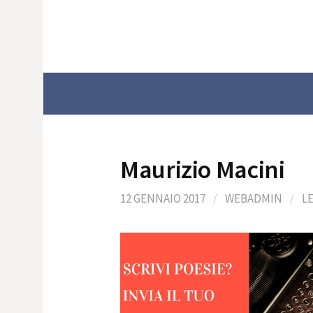
Skip
to
content
Maurizio Macini
12 GENNAIO 2017
/
WEBADMIN
/
L