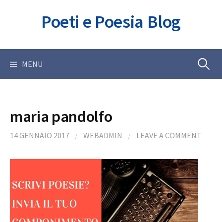
Skip
Poeti e Poesia Blog
to
content
Ricerca
MENU
per:
maria pandolfo
14 GENNAIO 2017
/
WEBADMIN
/
LEAVE A COMMENT