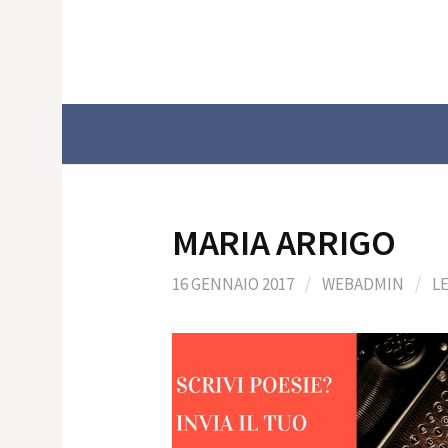
Skip
to
content
MARIA ARRIGO
16 GENNAIO 2017
/
WEBADMIN
/
L