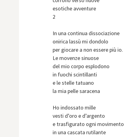
corrono verso nuove
esotiche avventure
2
In una continua dissociazione
onirica lassù mi dondolo
per giocare a non essere più io.
Le movenze sinuose
del mio corpo esplodono
in fuochi scintillanti
e le stelle tatuano
la mia pelle saracena
Ho indossato mille
vesti d’oro e d’argento
e trasfigurato ogni movimento
in una cascata rutilante