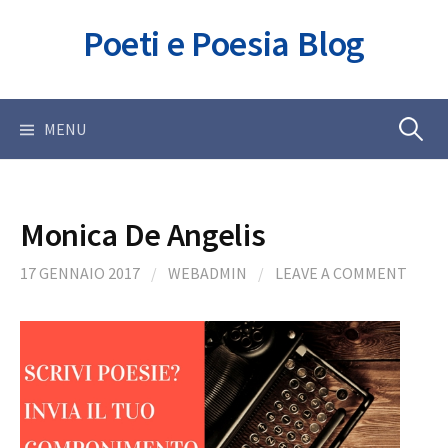
Skip
Poeti e Poesia Blog
to
content
Ricerca
MENU
per:
Monica De Angelis
17 GENNAIO 2017
/
WEBADMIN
/
LEAVE A COMMENT