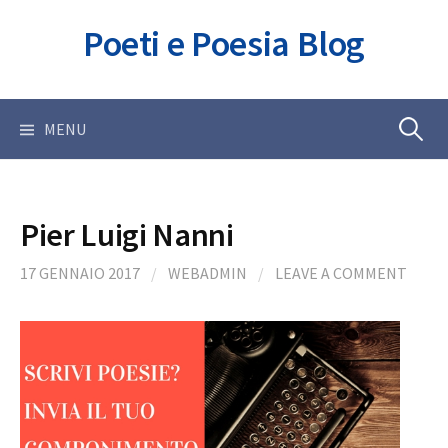
Skip
Poeti e Poesia Blog
to
content
Ricerca
MENU
per:
Pier Luigi Nanni
17 GENNAIO 2017
/
WEBADMIN
/
LEAVE A COMMENT