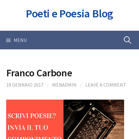
Skip
Poeti e Poesia Blog
to
content
Ricerca
MENU
per:
Franco Carbone
18 GENNAIO 2017
/
WEBADMIN
/
LEAVE A COMMENT