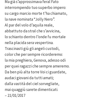
Ma già s’approssimava feral Fato
interrompendo tuo superbo impero:
su cargo marcio morte t’ha chiamato,
la nave nominata “Jolly Nero”.
Al par del volo d’aquila reale,
abbattuto da stral che s’avvicina,
lo schianto dentro l’onde fu mortale
nella placida sera vespertina.
Trascinasti giù gli angeli custodi,
color che per sempre ricorderemo:
la mia preghiera, Genova, adesso odi
per quei ragazzi che sempre ameremo.
Da ben più alta torre Voi ci guardate,
audaci giovani da tutti amati;
dalla vastità del ciel sorvegliate,
mai quaggiù sarete dimenticati.
– 21/01/2017