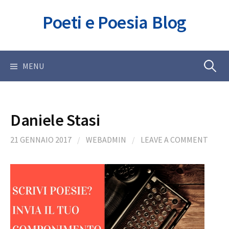
Skip
Poeti e Poesia Blog
to
content
Ricerca
MENU
per:
Daniele Stasi
21 GENNAIO 2017
/
WEBADMIN
/
LEAVE A COMMENT