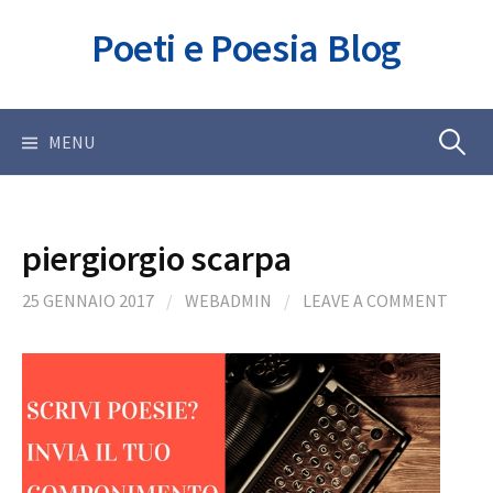
Skip
Poeti e Poesia Blog
to
content
Ricerca
MENU
per:
piergiorgio scarpa
25 GENNAIO 2017
/
WEBADMIN
/
LEAVE A COMMENT