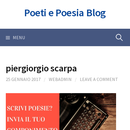
Skip
Poeti e Poesia Blog
to
content
Ricerca
MENU
per:
piergiorgio scarpa
25 GENNAIO 2017
/
WEBADMIN
/
LEAVE A COMMENT