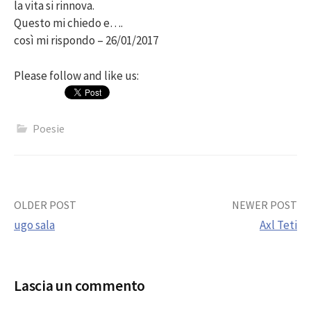
la vita si rinnova.
Questo mi chiedo e….
così mi rispondo – 26/01/2017
Please follow and like us:
Poesie
Post
OLDER POST
NEWER POST
ugo sala
Axl Teti
navigation
Lascia un commento