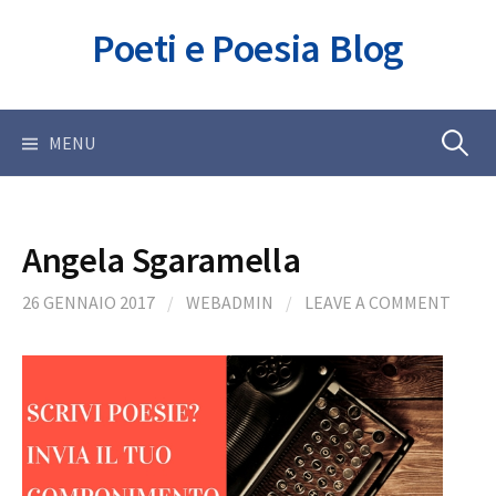
Skip
Poeti e Poesia Blog
to
content
Ricerca
MENU
per:
Angela Sgaramella
26 GENNAIO 2017
/
WEBADMIN
/
LEAVE A COMMENT