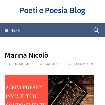
Skip
Poeti e Poesia Blog
to
content
Ricerca
MENU
per:
Marina Nicolò
28 GENNAIO 2017
/
WEBADMIN
/
LEAVE A COMMENT