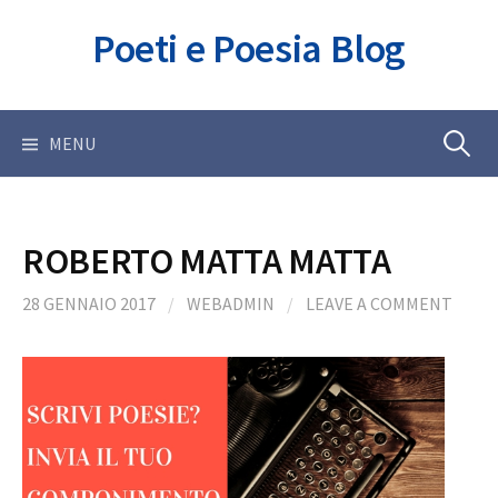
Skip
Poeti e Poesia Blog
to
content
Ricerca
MENU
per:
ROBERTO MATTA MATTA
28 GENNAIO 2017
/
WEBADMIN
/
LEAVE A COMMENT