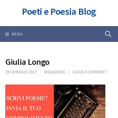
Skip
Poeti e Poesia Blog
to
content
Ricerca
MENU
per:
Giulia Longo
29 GENNAIO 2017
/
WEBADMIN
/
LEAVE A COMMENT