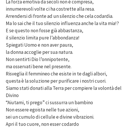
La forza emotiva da secoli non è compresa,
innumerevoli volte ci ha costrette alla resa.
Arrendersi di fronte ad un silenzio che cela codardia.
Ma lo sai che il tuo silenzio influenza anche la vita mia!?
E se questo non fosse già abbastanza,
il silenzio limita pure l’abbondanza!
Spiegati Uomo e non aver paura,
la donna accoglie per sua natura.
Non sentirti Dio l’onnipotente,
ma osservati bene nel presente.
Risveglia il femmineo che esiste in te dagli albori,
questa è la soluzione per purificare i nostri cuori.
Siamo stati donati alla Terra per compiere la volontà del
Divino
“Aiutami, ti prego” ci sussurra un bambino
Non essere egoista nelle tue azioni,
sei un cumulo di cellule e divine vibrazioni.
Apri il tuo cuore, non esser codardo