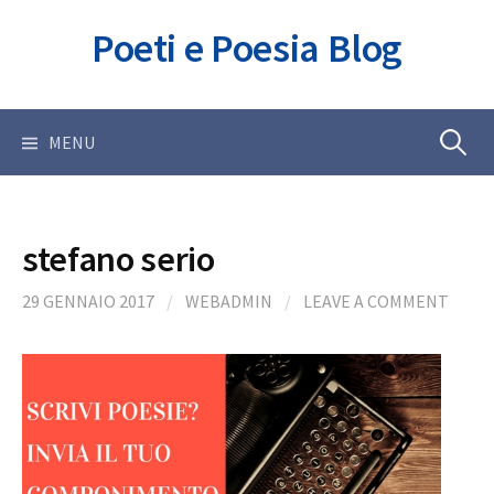
Skip
Poeti e Poesia Blog
to
content
Ricerca
MENU
per:
stefano serio
29 GENNAIO 2017
/
WEBADMIN
/
LEAVE A COMMENT